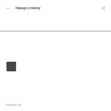
Назад к списку
Крупнейший поставщик газа в Республике
Коми и Архангельской области
О компании
Физическим лицам
Юридическим лицам
Новости