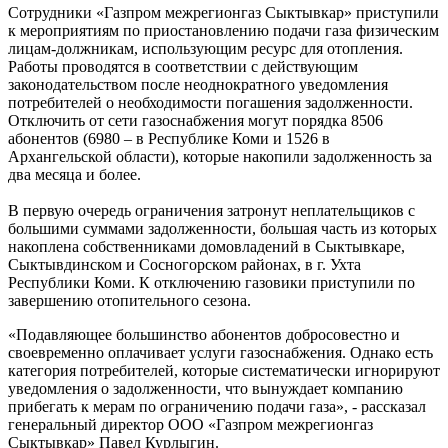
Сотрудники «Газпром межрегионгаз Сыктывкар» приступили
к мероприятиям по приостановлению подачи газа физическим
лицам-должникам, использующим ресурс для отопления.
Работы проводятся в соответствии с действующим
законодательством после неоднократного уведомления
потребителей о необходимости погашения задолженности.
Отключить от сети газоснабжения могут порядка 8506
абонентов (6980 – в Республике Коми и 1526 в
Архангельской области), которые накопили задолженность за
два месяца и более.
В первую очередь ограничения затронут неплательщиков с
большими суммами задолженности, большая часть из которых
накоплена собственниками домовладений в Сыктывкаре,
Сыктывдинском и Сосногорском районах, в г. Ухта
Республики Коми. К отключению газовики приступили по
завершению отопительного сезона.
«Подавляющее большинство абонентов добросовестно и
своевременно оплачивает услуги газоснабжения. Однако есть
категория потребителей, которые систематически игнорируют
уведомления о задолженности, что вынуждает компанию
прибегать к мерам по ограничению подачи газа», - рассказал
генеральный директор ООО «Газпром межрегионгаз
Сыктывкар» Павел Курлыгин.