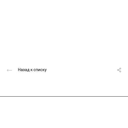
Назад к списку
Крупнейший поставщик газа в Республике
Коми и Архангельской области