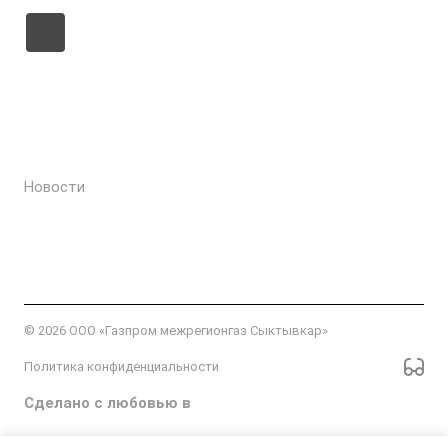
О компании
Физическим лицам
Юридическим лицам
Новости
Контакты
Интернет-приемная генерального директора
© 2026 ООО «Газпром межрегионгаз Сыктывкар»
Политика конфиденциальности
Cделано с любовью в