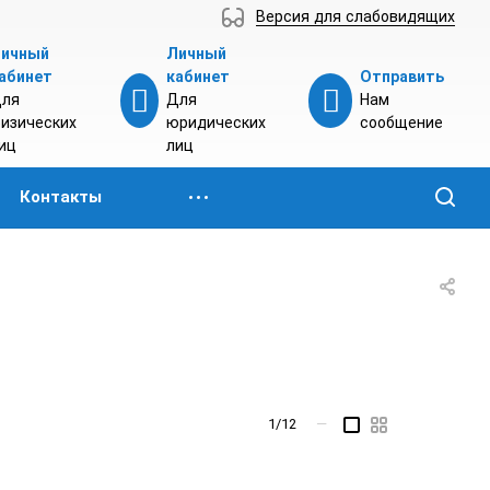
Версия для слабовидящих
ичный
Личный
абинет
кабинет
Отправить
ля
Для
Нам
изических
юридических
сообщение
иц
лиц
Контакты
1/12
—