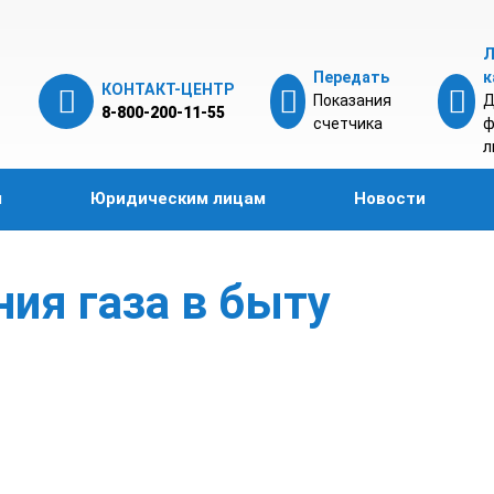
Л
Передать
к
КОНТАКТ-ЦЕНТР
Показания
Д
8-800-200-11-55
счетчика
ф
л
м
Юридическим лицам
Новости
ия газа в быту